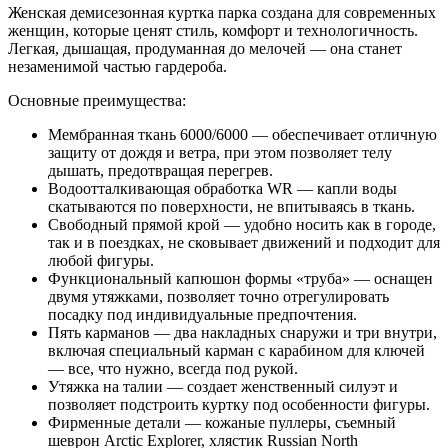
Женская демисезонная куртка парка создана для современных
женщин, которые ценят стиль, комфорт и технологичность.
Легкая, дышащая, продуманная до мелочей — она станет
незаменимой частью гардероба.
Основные преимущества:
Мембранная ткань 6000/6000 — обеспечивает отличную
защиту от дождя и ветра, при этом позволяет телу
дышать, предотвращая перегрев.
Водоотталкивающая обработка WR — капли воды
скатываются по поверхности, не впитываясь в ткань.
Свободный прямой крой — удобно носить как в городе,
так и в поездках, не сковывает движений и подходит для
любой фигуры.
Функциональный капюшон формы «труба» — оснащен
двумя утяжками, позволяет точно отрегулировать
посадку под индивидуальные предпочтения.
Пять карманов — два накладных снаружи и три внутри,
включая специальный карман с карабином для ключей
— все, что нужно, всегда под рукой.
Утяжка на талии — создает женственный силуэт и
позволяет подстроить куртку под особенности фигуры.
Фирменные детали — кожаные пуллеры, съемный
шеврон Arctic Explorer, хлястик Russian North