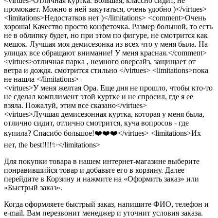
<virtues>Отличная куртка. Большая, классно сидит, не
промокает. Можно в ней закутаться, очень удобно )</virtues>
<limitations>Недостатков нет )</limitations> <comment>Очень
хороша! Качество просто конфеточка. Размер большой, то есть
не в облипку будет, но при этом по фигуре, не смотрится как
мешок. Лучшая моя демисезонка из всех что у меня была. На
улицах все обращают внимание! У меня красная.</comment>
<virtues>отличная парка , немного оверсайз, защищает от
ветра и дождя. смотрится стильно </virtues> <limitations>пока
не нашла </limitations>
<virtues>У меня желтая Ора. Еще дня не прошло, чтобы кто-то
не сделал комплимент этой куртке и не спросил, где я ее
взяла. Пожалуй, этим все сказано</virtues>
<virtues>Лучшая демисезонная куртка, которая у меня была,
отлично сидит, отлично смотрится, куча вопросов - где
купила? Спасибо большое!❤️❤️❤️</virtues> <limitations>Их
нет, the best!!!!✨</limitations>
Для покупки товара в нашем интернет-магазине выберите
понравившийся товар и добавьте его в корзину. Далее
перейдите в Корзину и нажмите на «Оформить заказ» или
«Быстрый заказ».
Когда оформляете быстрый заказ, напишите ФИО, телефон и
e-mail. Вам перезвонит менеджер и уточнит условия заказа.