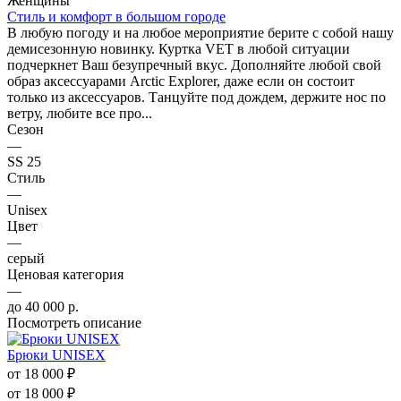
Женщины
Стиль и комфорт в большом городе
В любую погоду и на любое мероприятие берите с собой нашу
демисезонную новинку. Куртка VET в любой ситуации
подчеркнет Ваш безупречный вкус. Дополняйте любой свой
образ аксессуарами Arctic Explorer, даже если он состоит
только из аксессуаров. Танцуйте под дождем, держите нос по
ветру, любите все про...
Сезон
—
SS 25
Стиль
—
Unisex
Цвет
—
серый
Ценовая категория
—
до 40 000 р.
Посмотреть описание
Брюки UNISEX
от
18 000 ₽
от
18 000 ₽