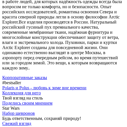
в работе людей, для которых надёжность одежды всегда была
вопросом не только комфорта, но и безопасности. Опыт
российских исследователей, романтика освоения Севера и
красота северной природы легли в основу философии Arctic
Explorer.Все изделия производятся в России. Натуральный
российский гусиный пух премиального качества,
современные мембранные ткани, надёжная фурнитура и
многослойные конструкции обеспечивают защиту от ветра,
влаги и экстремального холода. Пуховики, парки и куртки
Arctic Explorer созданы для повседневной жизни. Они
одинаково естественно выглядят в центре Москвы, в
аэропорту перед очередным рейсом, во время путешествий
или за городом зимой. Это вещи, к которым возвращаются
каждую зиму..
Корпоративные заказы
#bestsaller
Polaris и Polus - любовь к зиме вне времени
Коллекция для него
Твой взгляд на стиль
Поделись своим мнением
Star Wars
Набор шевронов
Будь ответственным, сохраняй природу!
Свежий взгляд