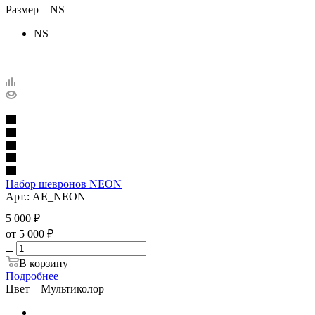
Размер
—
NS
NS
Набор шевронов NEON
Арт.: AE_NEON
5 000
₽
от
5 000 ₽
В корзину
Подробнее
Цвет
—
Мультиколор