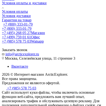
шеврон, который в дальнейшем передают покупателю.
Условия оплаты и доставки
Предлагая аксессуары для одежды, магазин Arctic Explorer
Условия оплаты
заботится о здоровье и безопасности клиентов. Изделия
Условия доставки
сделаны из высококачественных материалов, которые имеют
Гарантия на товар
высокий срок службы и не вредят человеческому организму.
+7 (800) 333-01-79
Магазин одежды и аксессуаров в Москве предлагает своим
+7 (800) 333-01-79
клиентам большой ассортимент аксессуаров и шевронов,
+7 (495) 268 05 27
Магазин
которые разнообразят образ и добавят в него определенный
+7 (499) 759 01 61
Офис
шарм и изюминку.
+7 (985) 578 75 03
Watsapp
Как правильно выбрать шарф,
Заказать звонок
info@arcticexplorer.ru
который не только согреет в холода, но
Москва, Селезнёвская улица, 11 строение 3
и добавит в образ уникальность
Вконтакте
Шарф — это важная деталь каждого гардероба. Как мужского,
2026 © Интернет-магазин АrcticExplorer.
так и женского. Аксессуар позволяет пользователю
Все права защищены.
чувствовать себя комфортно и уютно вне зависимости от того,
Предложения не являются офертой.
какая погода за окном. Для того чтобы уберечь себя от
+7 (985) 578 75 03
холодов и морозов, необходимо выбирать изделия, которые
Сайт использует куки-файлы, чтобы включить основные
сделаны из высококачественных материалов.
функции веб-сайта, предложить вам лучший опыт,
анализировать трафик и обслуживать целевую рекламу. Для
Самым важным критерием при выборе изделия считается не
получения дополнительной информации о файлах cookie, см.