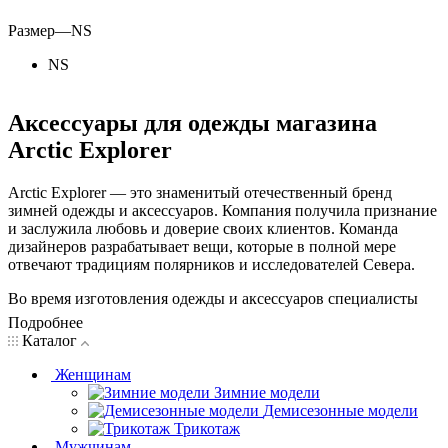
Размер
—
NS
NS
Аксессуары для одежды магазина
Arctic Explorer
Arctic Explorer — это знаменитый отечественный бренд
зимней одежды и аксессуаров. Компания получила признание
и заслужила любовь и доверие своих клиентов. Команда
дизайнеров разрабатывает вещи, которые в полной мере
отвечают традициям полярников и исследователей Севера.
Во время изготовления одежды и аксессуаров специалисты
стараются изготавливать не только привлекательные вещи, но
Подробнее
и практичные. Обратите внимание на то, что коллекции,
Каталог
которые выпускает бренд, являются эксклюзивными и
ограниченными. Купить аксессуары магазина Arctic Explorer
Женщинам
можно, позвонив по номеру телефона, который есть на
Зимние модели
главной странице.
Демисезонные модели
Трикотаж
Мужчинам