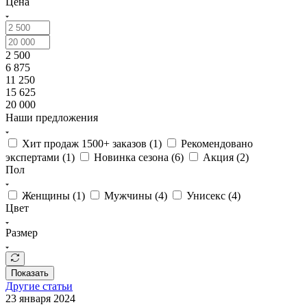
Цена
актуальных трендов.
Каждое изделие Arctic Explorer — результат многолетних
исследований и стремления к совершенству.
2 500
6 875
Где купить
11 250
15 625
Интернет-магазин Arctic Explorer предлагает широкий выбор
20 000
трикотажа премиального качества. Подробные описания,
Наши предложения
фотографии и размерные таблицы помогут подобрать
идеальную вещь.
Хит продаж 1500+ заказов (
1
)
Рекомендовано
экспертами (
1
)
Новинка сезона (
6
)
Акция (
2
)
Покупая мужской трикотаж в Arctic Explorer, вы получаете
Пол
безупречное качество, уникальный стиль и комфорт в каждой
детали.
Женщины (
1
)
Мужчины (
4
)
Унисекс (
4
)
Цвет
Размер
Показать
Другие статьи
23 января 2024