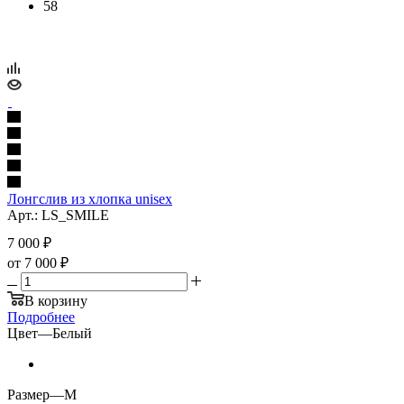
58
Лонгслив из хлопка unisex
Арт.: LS_SMILE
7 000
₽
от
7 000 ₽
В корзину
Подробнее
Цвет
—
Белый
Размер
—
M