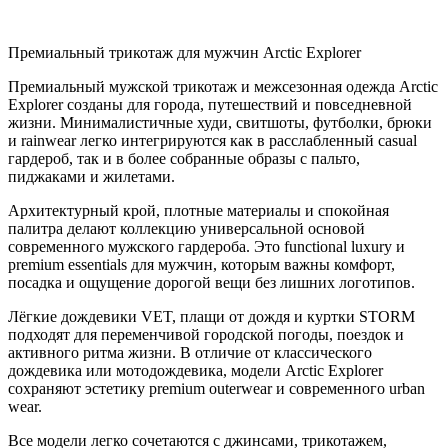
Премиальный трикотаж для мужчин Arctic Explorer
Премиальный мужской трикотаж и межсезонная одежда Arctic
Explorer созданы для города, путешествий и повседневной
жизни. Минималистичные худи, свитшоты, футболки, брюки
и rainwear легко интегрируются как в расслабленный casual
гардероб, так и в более собранные образы с пальто,
пиджаками и жилетами.
Архитектурный крой, плотные материалы и спокойная
палитра делают коллекцию универсальной основой
современного мужского гардероба. Это functional luxury и
premium essentials для мужчин, которым важны комфорт,
посадка и ощущение дорогой вещи без лишних логотипов.
Лёгкие дождевики VET, плащи от дождя и куртки STORM
подходят для переменчивой городской погоды, поездок и
активного ритма жизни. В отличие от классического
дождевика или мотодождевика, модели Arctic Explorer
сохраняют эстетику premium outerwear и современного urban
wear.
Все модели легко сочетаются с джинсами, трикотажем,