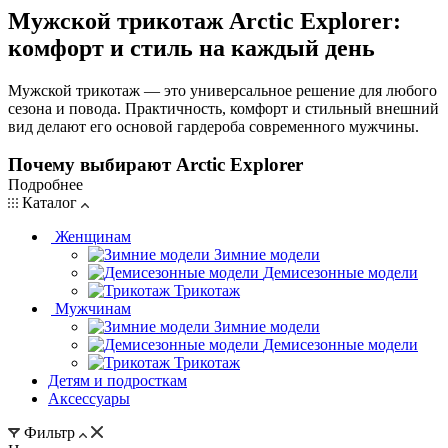
Мужской трикотаж Arctic Explorer:
комфорт и стиль на каждый день
Мужской трикотаж — это универсальное решение для любого
сезона и повода. Практичность, комфорт и стильный внешний
вид делают его основой гардероба современного мужчины.
Почему выбирают Arctic Explorer
Подробнее
Каталог
Качество мирового уровня — современные технологии
и лучшие материалы.
Женщинам
Зимние модели
Экологичность — безопасные для природы материалы.
Демисезонные модели
Комфорт — мягкое облегание без сковывания
Трикотаж
движений.
Мужчинам
Зимние модели
Практичность — легкий уход, сохранение формы после
Демисезонные модели
множества стирок.
Трикотаж
Детям и подросткам
Разнообразие стилей — от классических водолазок до
Аксессуары
спортивных костюмов.
Фильтр
Уникальный дизайн — сочетание функциональности и