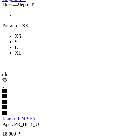
Цвет
—
Черный
Размер
—
XS
XS
S
L
XL
Брюки UNISEX
Арт.: PR_BLK_U
18 000
₽