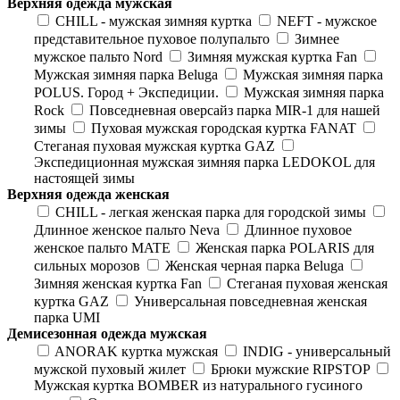
Верхняя одежда мужская
CHILL - мужская зимняя куртка
NEFT - мужское
представительное пуховое полупальто
Зимнее
мужское пальто Nord
Зимняя мужская куртка Fan
Мужская зимняя парка Beluga
Мужская зимняя парка
POLUS. Город + Экспедиции.
Мужская зимняя парка
Rock
Повседневная оверсайз парка MIR-1 для нашей
зимы
Пуховая мужская городская куртка FANAT
Стеганая пуховая мужская куртка GAZ
Экспедиционная мужская зимняя парка LEDOKOL для
настоящей зимы
Верхняя одежда женская
CHILL - легкая женская парка для городской зимы
Длинное женское пальто Neva
Длинное пуховое
женское пальто MATE
Женская парка POLARIS для
сильных морозов
Женская черная парка Beluga
Зимняя женская куртка Fan
Стеганая пуховая женская
куртка GAZ
Универсальная повседневная женская
парка UMI
Демисезонная одежда мужская
ANORAK куртка мужская
INDIG - универсальный
мужской пуховый жилет
Брюки мужские RIPSTOP
Мужская куртка BOMBER из натурального гусиного