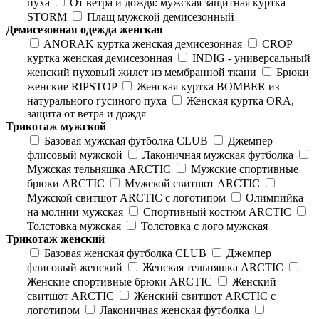
пуха
От ветра и дождя: мужская защитная куртка
STORM
Плащ мужской демисезонный
Демисезонная одежда женская
ANORAK куртка женская демисезонная
CROP
куртка женская демисезонная
INDIG - универсальный
женский пуховый жилет из мембранной ткани
Брюки
женские RIPSTOP
Женская куртка BOMBER из
натурального гусиного пуха
Женская куртка ORA,
защита от ветра и дождя
Трикотаж мужской
Базовая мужская футболка CLUB
Джемпер
флисовый мужской
Лаконичная мужская футболка
Мужская тельняшка ARCTIC
Мужские спортивные
брюки ARCTIC
Мужской свитшот ARCTIC
Мужской свитшот ARCTIC с логотипом
Олимпийка
на молнии мужская
Спортивный костюм ARCTIC
Толстовка мужская
Толстовка с лого мужская
Трикотаж женский
Базовая женская футболка CLUB
Джемпер
флисовый женский
Женская тельняшка ARCTIC
Женские спортивные брюки ARCTIC
Женский
свитшот ARCTIC
Женский свитшот ARCTIC с
логотипом
Лаконичная женская футболка