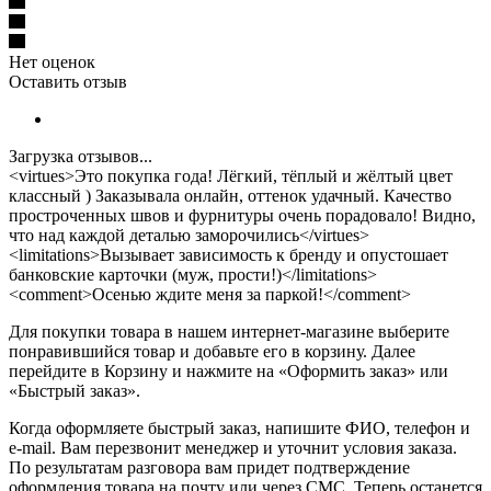
Нет оценок
Оставить отзыв
Загрузка отзывов...
<virtues>Это покупка года! Лёгкий, тёплый и жёлтый цвет
классный ) Заказывала онлайн, оттенок удачный. Качество
простроченных швов и фурнитуры очень порадовало! Видно,
что над каждой деталью заморочились</virtues>
<limitations>Вызывает зависимость к бренду и опустошает
банковские карточки (муж, прости!)</limitations>
<comment>Осенью ждите меня за паркой!</comment>
Для покупки товара в нашем интернет-магазине выберите
понравившийся товар и добавьте его в корзину. Далее
перейдите в Корзину и нажмите на «Оформить заказ» или
«Быстрый заказ».
Когда оформляете быстрый заказ, напишите ФИО, телефон и
e-mail. Вам перезвонит менеджер и уточнит условия заказа.
По результатам разговора вам придет подтверждение
оформления товара на почту или через СМС. Теперь останется