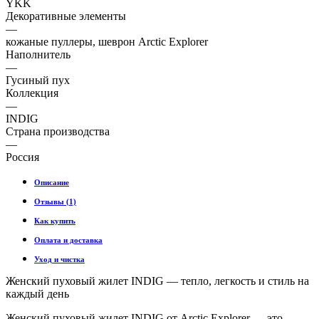
YKK
Декоративные элементы
—
кожаные пуллеры, шеврон Arctic Explorer
Наполнитель
—
Гусиный пух
Коллекция
—
INDIG
Страна производства
—
Россия
Описание
Отзывы (1)
Как купить
Оплата и доставка
Уход и чистка
Женский пуховый жилет INDIG — тепло, легкость и стиль на
каждый день
Женский пуховый жилет INDIG от Arctic Explorer — это