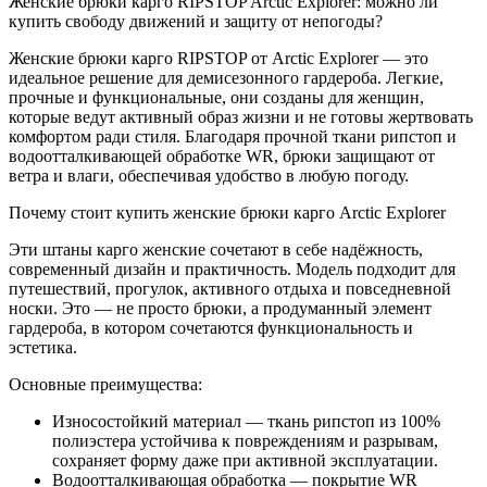
Женские брюки карго RIPSTOP Arctic Explorer: можно ли
купить свободу движений и защиту от непогоды?
Женские брюки карго RIPSTOP от Arctic Explorer — это
идеальное решение для демисезонного гардероба. Легкие,
прочные и функциональные, они созданы для женщин,
которые ведут активный образ жизни и не готовы жертвовать
комфортом ради стиля. Благодаря прочной ткани рипстоп и
водоотталкивающей обработке WR, брюки защищают от
ветра и влаги, обеспечивая удобство в любую погоду.
Почему стоит купить женские брюки карго Arctic Explorer
Эти штаны карго женские сочетают в себе надёжность,
современный дизайн и практичность. Модель подходит для
путешествий, прогулок, активного отдыха и повседневной
носки. Это — не просто брюки, а продуманный элемент
гардероба, в котором сочетаются функциональность и
эстетика.
Основные преимущества:
Износостойкий материал — ткань рипстоп из 100%
полиэстера устойчива к повреждениям и разрывам,
сохраняет форму даже при активной эксплуатации.
Водоотталкивающая обработка — покрытие WR