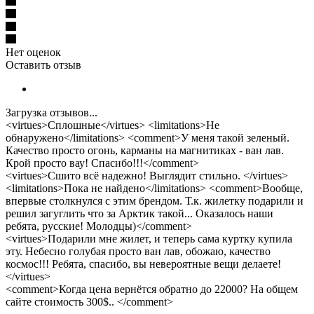
Нет оценок
Оставить отзыв
Загрузка отзывов...
<virtues>Сплошные</virtues> <limitations>Не
обнаружено</limitations> <comment>У меня такой зеленый.
Качество просто огонь, карманы на магнитиках - ван лав.
Крой просто вау! Спасибо!!!</comment>
<virtues>Сшито всё надежно! Выглядит стильно. </virtues>
<limitations>Пока не найдено</limitations> <comment>Вообще,
впервые столкнулся с этим брендом. Т.к. жилетку подарили и
решил загуглить что за Арктик такой... Оказалось наши
ребята, русские! Молодцы)</comment>
<virtues>Подарили мне жилет, и теперь сама куртку купила
эту. Небесно голубая просто ван лав, обожаю, качество
космос!!! Ребята, спасибо, вы невероятные вещи делаете!
</virtues>
<comment>Когда цена вернётся обратно до 22000? На общем
сайте стоимость 300$.. </comment>