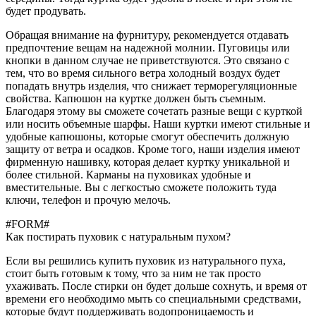
будет продувать.
Обращая внимание на фурнитуру, рекомендуется отдавать
предпочтение вещам на надежной молнии. Пуговицы или
кнопки в данном случае не приветствуются. Это связано с
тем, что во время сильного ветра холодный воздух будет
попадать внутрь изделия, что снижает терморегуляционные
свойства. Капюшон на куртке должен быть съемным.
Благодаря этому вы сможете сочетать разные вещи с курткой
или носить объемные шарфы. Наши куртки имеют стильные и
удобные капюшоны, которые смогут обеспечить должную
защиту от ветра и осадков. Кроме того, наши изделия имеют
фирменную нашивку, которая делает куртку уникальной и
более стильной. Карманы на пуховиках удобные и
вместительные. Вы с легкостью сможете положить туда
ключи, телефон и прочую мелочь.
#FORM#
Как постирать пуховик с натуральным пухом?
Если вы решились купить пуховик из натурального пуха,
стоит быть готовым к тому, что за ним не так просто
ухаживать. После стирки он будет дольше сохнуть, и время от
времени его необходимо мыть со специальными средствами,
которые будут поддерживать водопроницаемость и