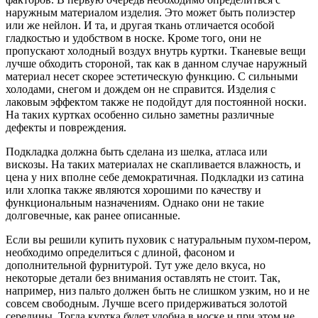
наружным материалом изделия. Это может быть полиэстер
или же нейлон. И та, и другая ткань отличается особой
гладкостью и удобством в носке. Кроме того, они не
пропускают холодный воздух внутрь куртки. Тканевые вещи
лучше обходить стороной, так как в данном случае наружный
материал несет скорее эстетическую функцию. С сильными
холодами, снегом и дождем он не справится. Изделия с
лаковым эффектом также не подойдут для постоянной носки.
На таких куртках особенно сильно заметны различные
дефекты и повреждения.
Подкладка должна быть сделана из шелка, атласа или
вискозы. На таких материалах не скапливается влажность, и
цена у них вполне себе демократичная. Подкладки из сатина
или хлопка также являются хорошими по качеству и
функциональным назначениям. Однако они не такие
долговечные, как ранее описанные.
Если вы решили купить пуховик с натуральным пухом-пером,
необходимо определиться с длиной, фасоном и
дополнительной фурнитурой. Тут уже дело вкуса, но
некоторые детали без внимания оставлять не стоит. Так,
например, низ пальто должен быть не слишком узким, но и не
совсем свободным. Лучше всего придерживаться золотой
середины. Тогда куртка будет удобна в носке и при этом не