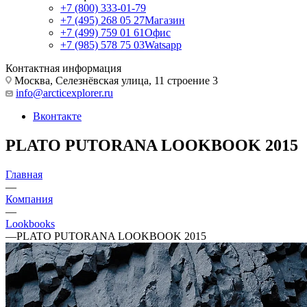
+7 (800) 333-01-79
+7 (495) 268 05 27
Магазин
+7 (499) 759 01 61
Офис
+7 (985) 578 75 03
Watsapp
Контактная информация
Москва, Селезнёвская улица, 11 строение 3
info@arcticexplorer.ru
Вконтакте
PLATO PUTORANA LOOKBOOK 2015
Главная
—
Компания
—
Lookbooks
—
PLATO PUTORANA LOOKBOOK 2015