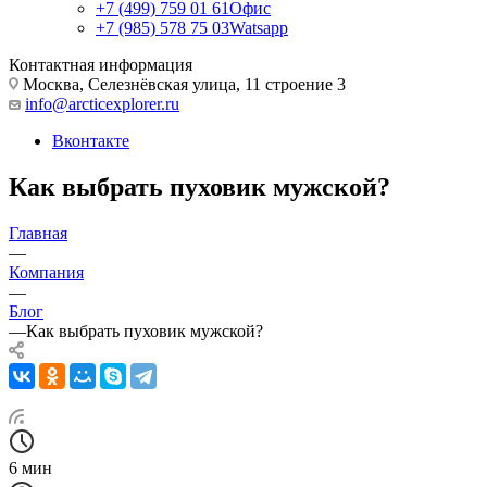
+7 (499) 759 01 61
Офис
+7 (985) 578 75 03
Watsapp
Контактная информация
Москва, Селезнёвская улица, 11 строение 3
info@arcticexplorer.ru
Вконтакте
Как выбрать пуховик мужской?
Главная
—
Компания
—
Блог
—
Как выбрать пуховик мужской?
6
мин