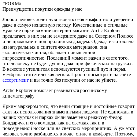
#FORM#
Преимущества покупки одежды у нас
Любой человек хочет чувствовать себя комфортно и уверенно
даже в самую ненастную погоду. Качественные и стильные
мужские парки зимние интернет магазин Аrctic Еxplorer
предлагает, в них вы не замерзнете даже на Северном Полюсе
и не промокнете под проливным дождем. Одежда изготовлена
из натуральных и синтетических материалов, она
экологически чистая, обладает повышенной
гигроскопичностью. Последний момент важен в свете того,
что человеку не будет душно даже при физических нагрузках.
В качестве утеплителя используются гусиный пух и перья,
мембрана синтетическая легкая. Просто посмотрите на сайте
ассортимент
и вы точно без покупки от нас не уйдете.
Аrctic Еxplorer помогает развиваться российскому
кинематографу
Ярким маркером того, что вещи стоящие и достойные говорит
факт их использования знаменитыми людьми. Не единожды в
наших куртках и парках были замечены режиссер Федор
Бондарчук и его команда, как на съемках так и в
повседневной носке или на светских мероприятиях. А уж этот
человек точно разбирается в моде, стиле и комфорте. Поэтому,