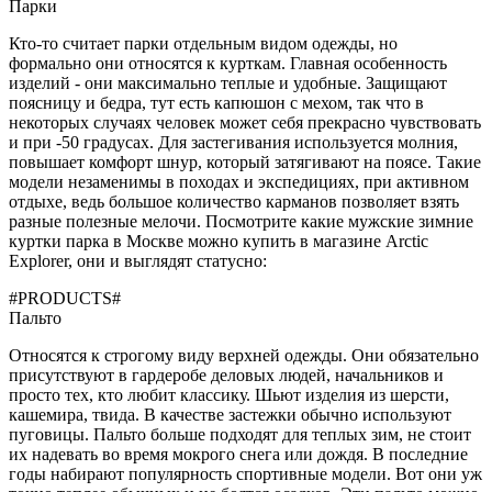
Парки
Кто-то считает парки отдельным видом одежды, но
формально они относятся к курткам. Главная особенность
изделий - они максимально теплые и удобные. Защищают
поясницу и бедра, тут есть капюшон с мехом, так что в
некоторых случаях человек может себя прекрасно чувствовать
и при -50 градусах. Для застегивания используется молния,
повышает комфорт шнур, который затягивают на поясе. Такие
модели незаменимы в походах и экспедициях, при активном
отдыхе, ведь большое количество карманов позволяет взять
разные полезные мелочи. Посмотрите какие мужские зимние
куртки парка в Москве можно купить в магазине Аrctic
Еxplorer, они и выглядят статусно:
#PRODUCTS#
Пальто
Относятся к строгому виду верхней одежды. Они обязательно
присутствуют в гардеробе деловых людей, начальников и
просто тех, кто любит классику. Шьют изделия из шерсти,
кашемира, твида. В качестве застежки обычно используют
пуговицы. Пальто больше подходят для теплых зим, не стоит
их надевать во время мокрого снега или дождя. В последние
годы набирают популярность спортивные модели. Вот они уж