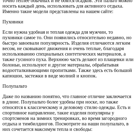
точно теплее обычных и не боятся осадков. Эти пальто можно
носить каждый день, использовать для активного отдыха.
Именно такие модели представлены на нашем сайте:
Пуховики
Если нужна удобная и теплая одежда для мужчин, то
пуховики самое то. Они появились относительно недавно, но
быстро завоевали популярность. Изделия отличаются легким
весом, не сковывают движения и очень теплые, благодаря
использованию специальных синтетических материалов, а
также гусиного пуха. Верхнюю часть делают из плащевки или
болоньи, используют и другие материалы, обрабатывая
водоотталкивающими пропитками. Также здесь есть большой
капюшон, застежки в виде молний и кнопок.
Полупальто
Даже по названию понятно, что главное отличие заключается
в длине. Полупальто более удобны при носке, но также
относятся к классическому и деловому стилю одежды. Есть и
спортивное направление, такие изделия популярны у
спортсменов на зимних тренировках, во время загородного
отдыха и тимбилдингов. Посмотрите на наши полупальто, в
них сочетается максимум тепла и свободы: