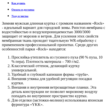
Как купить
Оплата и доставка
Уход и чистка
Зимняя мужская длинная куртка с громким названием «Rock»
- идеальный вариант для городской зимы. Рипстоп-мембрана с
водостойкостью и воздухопроницаемостью 3000/3000
защищает от морозов и ветров. Для усиления этих свойств
мембранная ткань проходит тщательную WR-обработку с
применением профессиональной пропитки. Среди других
особенностей парки «Rock» находятся:
Прослойка-утеплитель из гусиного пуха (90 % пуха, 10
% пера). Плотность материала – 700 г/м2.
Классический оттенок, делающий куртку
универсальной.
Удобный и глубокий капюшон формы «труба».
Внешняя утяжка для удобной регуляции посадки
куртки.
Внешняя и внутренняя ветрозащитные планки. Эта
деталь конструкции не позволит морозному воздуху
попадать во внутреннее пространство куртки.
Для отделки (застежки-молнии) использована японская
фурнитура «YKK».