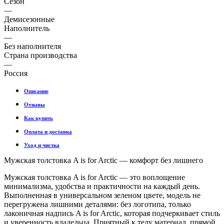
Сезон
—
Демисезонные
Наполнитель
—
Без наполнителя
Страна производства
—
Россия
Описание
Отзывы
Как купить
Оплата и доставка
Уход и чистка
Мужская толстовка A is for Arctic — комфорт без лишнего
Мужская толстовка A is for Arctic — это воплощение
минимализма, удобства и практичности на каждый день.
Выполненная в универсальном зеленом цвете, модель не
перегружена лишними деталями: без логотипа, только
лаконичная надпись A is for Arctic, которая подчеркивает стиль
и уверенность владельца. Приятный к телу материал, прямой