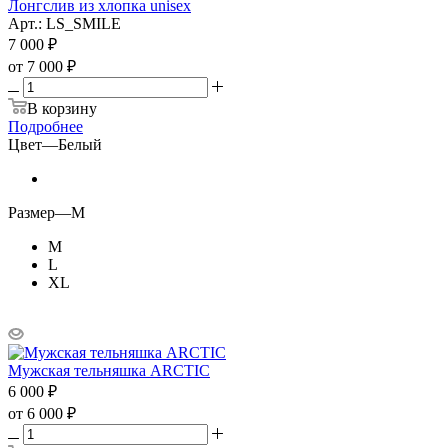
Лонгслив из хлопка unisex
Арт.: LS_SMILE
7 000
₽
от
7 000 ₽
В корзину
Подробнее
Цвет
—
Белый
Размер
—
M
M
L
XL
Мужская тельняшка ARCTIC
6 000
₽
от
6 000 ₽