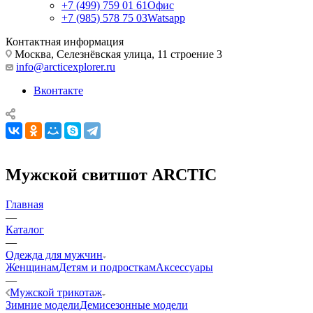
+7 (499) 759 01 61
Офис
+7 (985) 578 75 03
Watsapp
Контактная информация
Москва, Селезнёвская улица, 11 строение 3
info@arcticexplorer.ru
Вконтакте
Мужской свитшот ARCTIC
Главная
—
Каталог
—
Одежда для мужчин
Женщинам
Детям и подросткам
Аксессуары
—
Мужской трикотаж
Зимние модели
Демисезонные модели